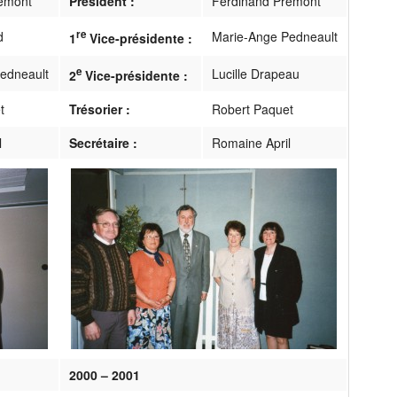
émont
Président :
Ferdinand Premont
re
d
Marie-Ange Pedneault
1
Vice-présidente :
e
edneault
Lucille Drapeau
2
Vice-présidente :
t
Trésorier :
Robert Paquet
l
Secrétaire :
Romaine April
2000 – 2001