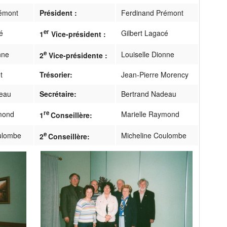
émont
Président :
Ferdinand Prémont
er
é
Gilbert Lagacé
1
Vice-président :
e
nne
Louiselle Dionne
2
Vice-présidente :
t
Trésorier:
Jean-Pierre Morency
deau
Secrétaire:
Bertrand Nadeau
re
mond
Marielle Raymond
1
Conseillère:
e
ulombe
Micheline Coulombe
2
Conseillère: