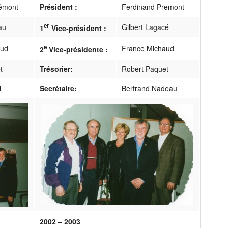
émont
Président :
Ferdinand Premont
er
au
Gilbert Lagacé
1
Vice-président :
e
aud
France Michaud
2
Vice-présidente :
t
Trésorier:
Robert Paquet
l
Secrétaire:
Bertrand Nadeau
2002 – 2003