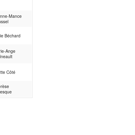
anne-Mance
ssel
ie Béchard
ie-Ange
neault
tte Côté
rèse
vesque