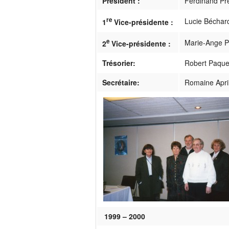
Président :
Ferdinand Pr
re
Lucie Béchar
1
Vice-présidente :
e
Marie-Ange P
2
Vice-présidente :
Trésorier:
Robert Paque
Secrétaire:
Romaine Apri
1999 – 2000