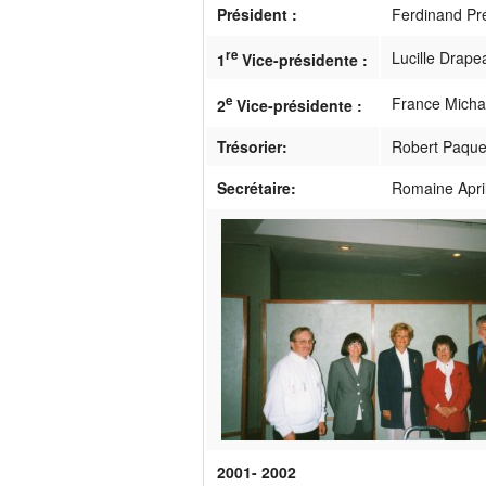
Président :
Ferdinand Pr
re
Lucille Drape
1
Vice-présidente :
e
France Mich
2
Vice-présidente :
Trésorier:
Robert Paque
Secrétaire:
Romaine Apri
2001- 2002