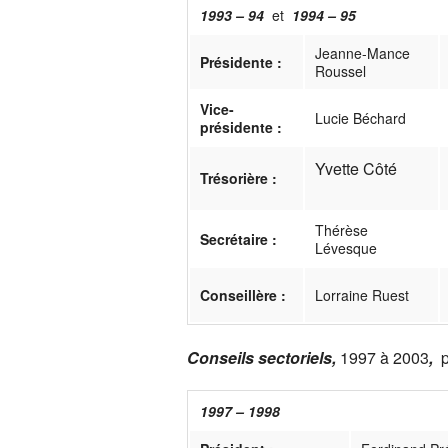
1
993 – 94
et
1994 – 95
Jeanne-Mance
Présidente :
Roussel
Vice-
Lucie Béchard
présidente :
Yvette Côté
Trésorière :
Thérèse
Secrétaire :
Lévesque
Conseillère :
Lorraine Ruest
Conseils sectoriels,
1997 à 2003
,
1997 – 1998