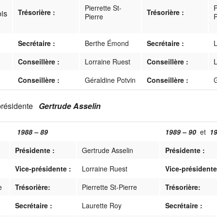
Pierrette St-
P
Trésorière :
Trésorière :
ois
Pierre
P
Secrétaire :
Berthe Émond
Secrétaire :
L
Conseillère :
Lorraine Ruest
Conseillère :
L
Conseillère :
Géraldine Potvin
Conseillère :
G
présidente
Gertrude Asselin
1988 – 89
1989 – 90
et
19
Présidente :
Gertrude Asselin
Présidente :
Vice-présidente :
Lorraine Ruest
Vice-présidente
e
Trésorière:
Pierrette St-Pierre
Trésorière:
Secrétaire :
Laurette Roy
Secrétaire :