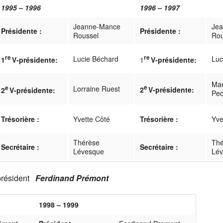
1995 – 1996
1996 – 1997
Jeanne-Mance
Je
Présidente :
Présidente :
Roussel
Rou
re
re
Lucie Béchard
Luc
1
V-présidente:
1
V-présidente:
Mar
e
e
Lorraine Ruest
2
V-présidente:
2
V-présidente:
Ped
Trésorière :
Yvette Côté
Trésorière :
Yve
Thérèse
Thé
Secrétaire :
Secrétaire :
Lévesque
Lé
président
Ferdinand Prémont
1998 – 1999