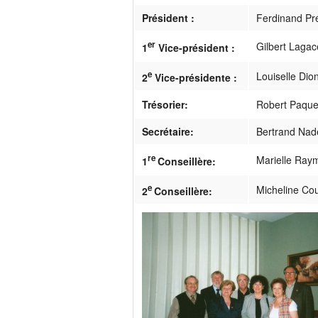
Président :
Ferdinand Pr
er
Gilbert Lagac
1
Vice-président :
e
Louiselle Dio
2
Vice-présidente :
Trésorier:
Robert Paque
Secrétaire:
Bertrand Na
re
Marielle Ray
1
Conseillère:
e
Micheline Co
2
Conseillère: