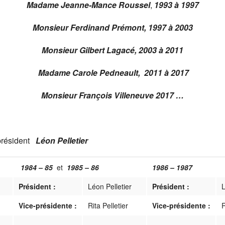
Madame Jeanne-Mance Roussel
,
1993 à 1997
x
Dîner de Noël 2017
Exposition artistique 2017
Cabane à sucre 2016
Journaux 2012-2013
Monsieur Ferdinand Prémont, 1997 à 2003
AREQ en action 2017, Toute une histoi
Cabane à sucre 2017
Dîner de l’amitié 2016
Journaux 2011-2012
Monsieur Gilbert Lagacé, 2003 à 2011
Nouveaux retraités(es) 2017 à l’Auberge
Dîner de l’Amitié 2017
Noël 2015 à l’Hôtel Universel de Rivièr
Journaux 2010-2011
Madame Carole
Pedneault, 2011 à 2017
Déjeuner de la non-rentrée 25 août 2017,
Dîner de Noël 2016
Accueil des retraités(es) 2015 à l’Auber
Journaux 2009-2010
Monsieur François Villeneuve 2017 …
Accueil des retraités(es) 2016 à l’Auber
Déjeuner de la non-rentrée 28 août 20
Déjeuner de la non-rentrée 25 août 2016
président
Léon Pelletier
1984 – 85
et
1985 – 86
1986 – 1987
Président :
Léon Pelletier
Président :
L
Vice-présidente :
Rita Pelletier
Vice-présidente :
R