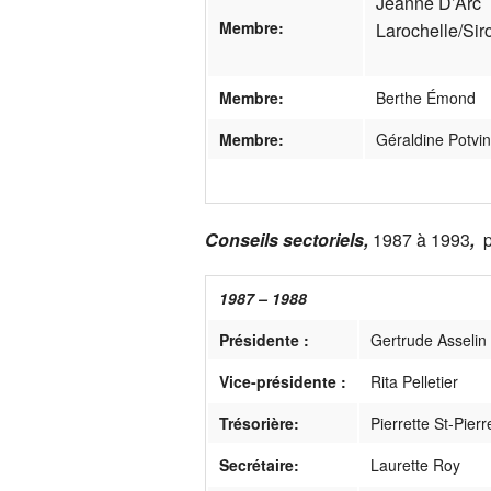
Jeanne D’Arc
Membre:
Larochelle/Sir
Membre:
Berthe Émond
Membre:
Géraldine Potvin
Conseils sectoriels,
1987 à 1993
,
1987 – 1988
Présidente :
Gertrude Asselin
Vice-présidente :
Rita Pelletier
Trésorière:
Pierrette St-Pierr
Secrétaire:
Laurette Roy